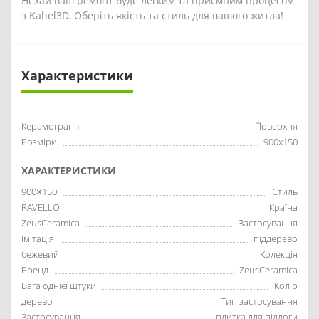
Нехай ваш ремонт буде легким та приємним процесом
з Kahel3D. Оберіть якість та стиль для вашого житла!
Характеристики
Керамограніт
Поверхня
Розміри
900x150
ХАРАКТЕРИСТИКИ
900×150
Стиль
RAVELLO
Країна
ZeusCeramica
Застосування
Імітація
піддерево
бежевий
Колекція
Бренд
ZeusCeramica
Вага однієї штуки
Колір
дерево
Тип застосування
Застосування
плитка для підлоги