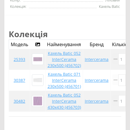
Колір:
Ліловий
Колекція:
Кахель Batic
Колекція
Модель
Найменування
Бренд
Кількіст
Кахель Batic 052
25393
InterCerama
Intercerama
230x500 (456702)
Кахель Batic 071
30387
InterCerama
Intercerama
230x500 (456701)
Кахель Batic 052
30482
InterCerama
Intercerama
430x430 (456703)